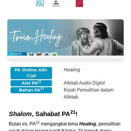
PA
Online
: Alki-
Healing
TOP
21
Alat PA
Alkitab Audio
Diglot
21
Bahan PA
Kisah Pemulihan dalam
Alkitab
21
Shalom
, Sahabat PA
!
21
Bulan ini, PA
mengangkat tema
Healing
, pemulihan
sejati dalam terang kasih Kristus. Di tengah dunia