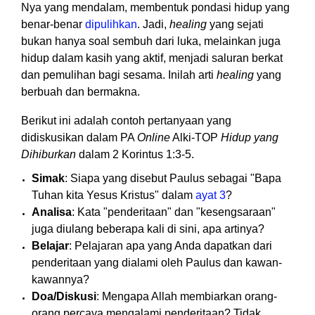
Nya yang mendalam, membentuk pondasi hidup yang
benar-benar
dipulihkan
. Jadi,
healing
yang sejati
bukan hanya soal sembuh dari luka, melainkan juga
hidup dalam kasih yang aktif, menjadi saluran berkat
dan pemulihan bagi sesama. Inilah arti
healing
yang
berbuah dan bermakna.
Berikut ini adalah contoh pertanyaan yang
didiskusikan dalam PA
Online
Alki-TOP
Hidup yang
Dihiburkan
dalam 2 Korintus 1:3-5.
Simak
: Siapa yang disebut Paulus sebagai "Bapa
Tuhan kita Yesus Kristus" dalam
ayat 3
?
Analisa
: Kata "penderitaan" dan "kesengsaraan"
juga diulang beberapa kali di sini, apa artinya?
Belajar
: Pelajaran apa yang Anda dapatkan dari
penderitaan yang dialami oleh Paulus dan kawan-
kawannya?
Doa/Diskusi
: Mengapa Allah membiarkan orang-
orang percaya mengalami penderitaan? Tidak