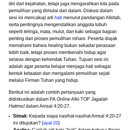
diri dari kejahatan, tetapi juga mengarahkan kita pada
pemulihan yang dimulai dari dalam. Diskusi dalam
sesi ini mencakup arti
hati
menurut pandangan Alkitab,
serta pentingnya mengendalikan anggota tubuh
seperti telinga, mata, mulut, dan kaki sebagai bagian
penting dari proses pemulihan rohani. Peserta diajak
memahami bahwa
healing
bukan sekadar perasaan
lebih baik, tetapi proses membenahi hidup agar
selaras dengan kehendak Tuhan. Tujuan sesi ini
adalah agar peserta belajar menjaga hati sebagai
bentuk ketaatan dan mengalami pemulihan sejati
melalui Firman Tuhan yang hidup.
Berikut ini adalah contoh pertanyaan yang
didiskusikan dalam PA
Online
Alki-TOP
Jagalah
Hatimu!
dalam Amsal 4:20-27.
Simak
: Kepada siapa nasihat-nasihat Amsal 4:20-27
ini ditujukan? (
ayat 20
)
Analisa
: Carilah arti kata "hati" dalam bahasa Ibrani