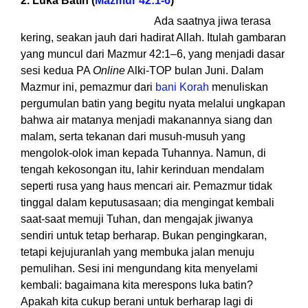
2. Luka Batin (
Mazmur 42:1-6
)
Ada saatnya jiwa terasa
kering, seakan jauh dari hadirat Allah. Itulah gambaran
yang muncul dari Mazmur 42:1–6, yang menjadi dasar
sesi kedua PA
Online
Alki-TOP bulan Juni. Dalam
Mazmur ini, pemazmur dari
bani Korah
menuliskan
pergumulan batin yang begitu nyata melalui ungkapan
bahwa air matanya menjadi makanannya siang dan
malam, serta tekanan dari musuh-musuh yang
mengolok-olok iman kepada Tuhannya. Namun, di
tengah kekosongan itu, lahir kerinduan mendalam
seperti rusa yang haus mencari air. Pemazmur tidak
tinggal dalam keputusasaan; dia mengingat kembali
saat-saat memuji Tuhan, dan mengajak jiwanya
sendiri untuk tetap berharap. Bukan pengingkaran,
tetapi kejujuranlah yang membuka jalan menuju
pemulihan. Sesi ini mengundang kita menyelami
kembali: bagaimana kita merespons luka batin?
Apakah kita cukup berani untuk berharap lagi di