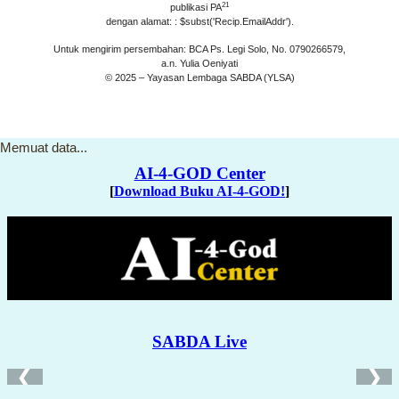
21
publikasi PA
dengan alamat: : $subst('Recip.EmailAddr').
Untuk mengirim persembahan: BCA Ps. Legi Solo, No. 0790266579,
a.n. Yulia Oeniyati
© 2025 – Yayasan Lembaga SABDA (YLSA)
Memuat data...