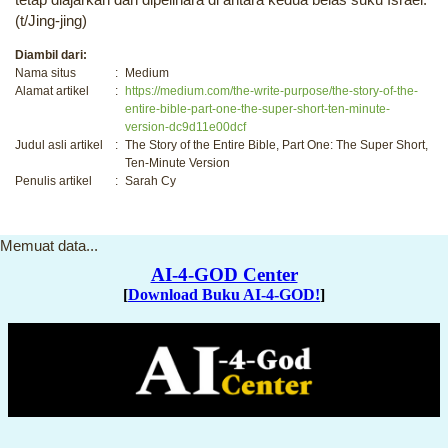
(t/Jing-jing)
Diambil dari:
Nama situs
:
Medium
Alamat artikel
:
https://medium.com/the-write-purpose/the-story-of-the-
entire-bible-part-one-the-super-short-ten-minute-
version-dc9d11e00dcf
Judul asli artikel
:
The Story of the Entire Bible, Part One: The Super Short,
Ten-Minute Version
Penulis artikel
:
Sarah Cy
Memuat data...