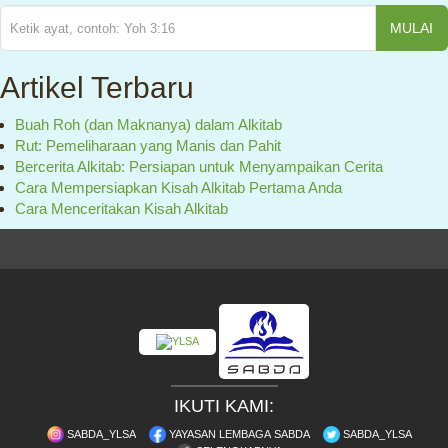
MULAI
Artikel Terbaru
Buah Roh (dan Maknanya) dalam Alkitab
Rut: Pemeliharaan yang Manis dan Pahit
Bercerita Alkitab: Persiapan untuk Menyampaikan Cerita
Cara Mempersiapkan Kisah Alkitab Pertama Anda
Cara Menceritakan Kisah Alkitab
IKUTI KAMI:
SABDA_YLSA
YAYASAN LEMBAGA SABDA
SABDA_YLSA