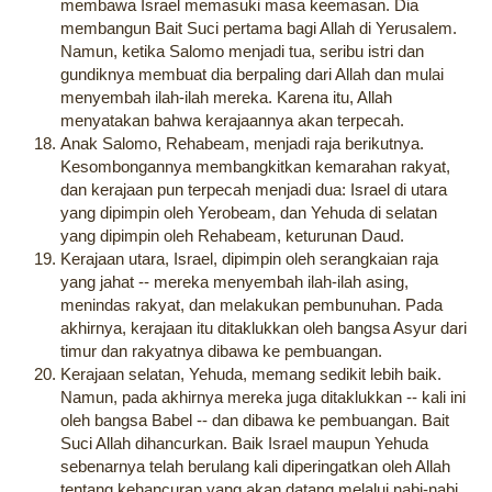
membawa Israel memasuki masa keemasan. Dia
membangun Bait Suci pertama bagi Allah di Yerusalem.
Namun, ketika Salomo menjadi tua, seribu istri dan
gundiknya membuat dia berpaling dari Allah dan mulai
menyembah ilah-ilah mereka. Karena itu, Allah
menyatakan bahwa kerajaannya akan terpecah.
Anak Salomo, Rehabeam, menjadi raja berikutnya.
Kesombongannya membangkitkan kemarahan rakyat,
dan kerajaan pun terpecah menjadi dua: Israel di utara
yang dipimpin oleh Yerobeam, dan Yehuda di selatan
yang dipimpin oleh Rehabeam, keturunan Daud.
Kerajaan utara, Israel, dipimpin oleh serangkaian raja
yang jahat -- mereka menyembah ilah-ilah asing,
menindas rakyat, dan melakukan pembunuhan. Pada
akhirnya, kerajaan itu ditaklukkan oleh bangsa Asyur dari
timur dan rakyatnya dibawa ke pembuangan.
Kerajaan selatan, Yehuda, memang sedikit lebih baik.
Namun, pada akhirnya mereka juga ditaklukkan -- kali ini
oleh bangsa Babel -- dan dibawa ke pembuangan. Bait
Suci Allah dihancurkan. Baik Israel maupun Yehuda
sebenarnya telah berulang kali diperingatkan oleh Allah
tentang kehancuran yang akan datang melalui nabi-nabi