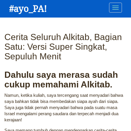
Skip
#ayo_PA!
Main
to
main
navigation
content
Cerita Seluruh Alkitab, Bagian
Satu: Versi Super Singkat,
Sepuluh Menit
Dahulu saya merasa sudah
cukup memahami Alkitab.
Namun, ketika kuliah, saya tercengang saat menyadari bahwa
saya bahkan tidak bisa membedakan siapa ayah dari siapa.
Saya juga tidak pernah menyadari bahwa pada suatu masa
Israel mengalami perang saudara dan terpecah menjadi dua
kerajaan!
Saya memang tumbuh dengan mendengarkan cerita-cerita