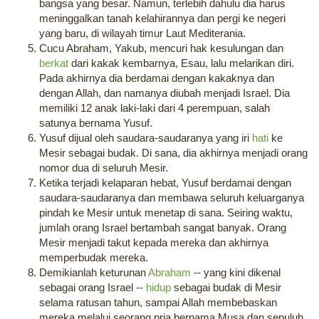
bangsa yang besar. Namun, terlebih dahulu dia harus
meninggalkan tanah kelahirannya dan pergi ke negeri
yang baru, di wilayah timur Laut Mediterania.
Cucu Abraham, Yakub, mencuri hak kesulungan dan
berkat
dari kakak kembarnya, Esau, lalu melarikan diri.
Pada akhirnya dia berdamai dengan kakaknya dan
dengan Allah, dan namanya diubah menjadi Israel. Dia
memiliki 12 anak laki-laki dari 4 perempuan, salah
satunya bernama Yusuf.
Yusuf dijual oleh saudara-saudaranya yang iri
hati
ke
Mesir sebagai budak. Di sana, dia akhirnya menjadi orang
nomor dua di seluruh Mesir.
Ketika terjadi kelaparan hebat, Yusuf berdamai dengan
saudara-saudaranya dan membawa seluruh keluarganya
pindah ke Mesir untuk menetap di sana. Seiring waktu,
jumlah orang Israel bertambah sangat banyak. Orang
Mesir menjadi takut kepada mereka dan akhirnya
memperbudak mereka.
Demikianlah keturunan
Abraham
-- yang kini dikenal
sebagai orang Israel --
hidup
sebagai budak di Mesir
selama ratusan tahun, sampai Allah membebaskan
mereka melalui seorang pria bernama Musa dan sepuluh