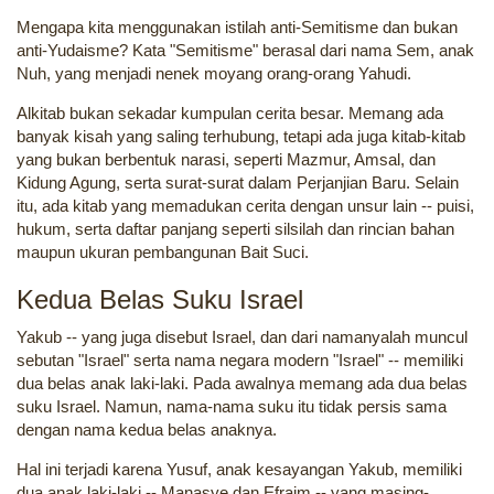
Mengapa kita menggunakan istilah anti-Semitisme dan bukan
anti-Yudaisme? Kata "Semitisme" berasal dari nama Sem, anak
Nuh, yang menjadi nenek moyang orang-orang Yahudi.
Alkitab bukan sekadar kumpulan cerita besar. Memang ada
banyak kisah yang saling terhubung, tetapi ada juga kitab-kitab
yang bukan berbentuk narasi, seperti Mazmur, Amsal, dan
Kidung Agung, serta surat-surat dalam Perjanjian Baru. Selain
itu, ada kitab yang memadukan cerita dengan unsur lain -- puisi,
hukum, serta daftar panjang seperti silsilah dan rincian bahan
maupun ukuran pembangunan Bait Suci.
Kedua Belas Suku Israel
Yakub -- yang juga disebut Israel, dan dari namanyalah muncul
sebutan "Israel" serta nama negara modern "Israel" -- memiliki
dua belas anak laki-laki. Pada awalnya memang ada dua belas
suku Israel. Namun, nama-nama suku itu tidak persis sama
dengan nama kedua belas anaknya.
Hal ini terjadi karena Yusuf, anak kesayangan Yakub, memiliki
dua anak laki-laki -- Manasye dan Efraim -- yang masing-