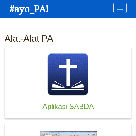
Skip
#ayo_PA!
Main
to
main
navigation
content
Alat-Alat PA
Aplikasi SABDA